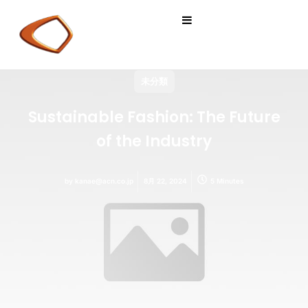
未分類
Sustainable Fashion: The Future
of the Industry
by
kanae@acn.co.jp
8月 22, 2024
5 Minutes