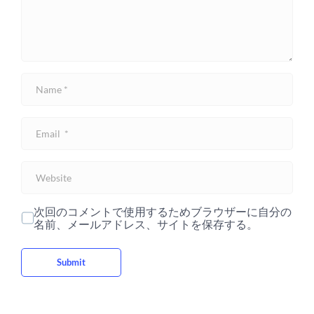
*
N
a
m
e
E
*
m
a
i
W
l
e
*
b
s
次回のコメントで使用するためブラウザーに自分の
i
名前、メールアドレス、サイトを保存する。
t
e
Submit